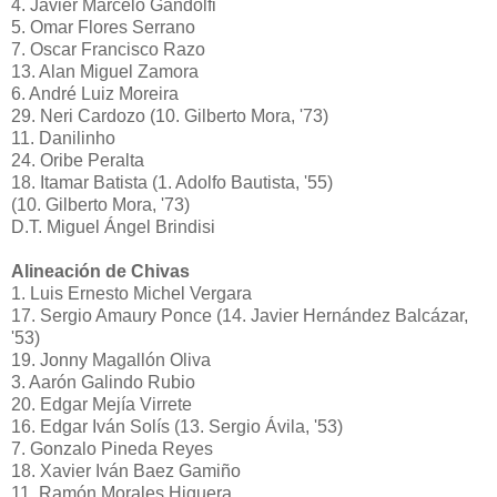
4. Javier Marcelo Gandolfi
5. Omar Flores Serrano
7. Oscar Francisco Razo
13. Alan Miguel Zamora
6. André Luiz Moreira
29. Neri Cardozo (10. Gilberto Mora, '73)
11. Danilinho
24. Oribe Peralta
18. Itamar Batista (1. Adolfo Bautista, '55)
(10. Gilberto Mora, '73)
D.T. Miguel Ángel Brindisi
Alineación de Chivas
1. Luis Ernesto Michel Vergara
17. Sergio Amaury Ponce (14. Javier Hernández Balcázar,
'53)
19. Jonny Magallón Oliva
3. Aarón Galindo Rubio
20. Edgar Mejía Virrete
16. Edgar Iván Solís (13. Sergio Ávila, '53)
7. Gonzalo Pineda Reyes
18. Xavier Iván Baez Gamiño
11. Ramón Morales Higuera