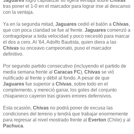
Jaguares
logró capitalizar su ligera ventaja sobre
Chivas
tras poner el 1-0 en el marcador para lograr irse al descanso
con la ventaja.
Ya en la segunda mitad,
Jaguares
cedió el balón a
Chivas
,
que con poca claridad se fue al frente.
Jaguares
comenzó a
contragolpear a toda velocidad y poco necesitó para marcar
el dos a cero. Al '64, Adolfo Bautista, quien diera a las
Chivas
su onceavo campeonato, puso el marcador
definitivo.
Por segundo partido consecutivo (incluyendo el partido de
media semana frente al
Caracas FC
),
Chivas
se vió
nulificado al frente y débil al fondo. A pesar de que
Jaguares
fue superior a
Chivas
, sobre todo en el
complemento, y mereció ganar, los goles del conjunto
chiapaneco cayeron tras graves errores defensivos.
Esta ocasión,
Chivas
no podrá poner de excusa las
condiciones del terreno y tendrá que trabajar enormemente
para regresar al nivel mostrado frente al
Everton
(Chile) y al
Pachuca
.