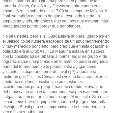
pocas palabras, todo pintaba para ser el partido de la
jornada. Asi es, Cruz Azul y Chivas se enfrentarían en el
estadio Azul el sábado a las 17:00 hrs tiempo de México. Al
final, se habrán enterado de que el resultado fue de un
empate muy gris, sin goles y dos equipos que estaban más
preocupados por no perder que por ofender.
No sé ustedes, pero si el Guadalajara hubiera jugado así en
el Jalisco no se hubiera escapado de un abucheo tremendo
y muy merecido por cierto, pero creo que en esta ocasión el
obligado era el Cruz Azul. La Máquina estaba en su casa,
con la posibilidad de rebasar al primer lugar de grupo y, de
lograrlo, darse una palmada en lo anímico para la segunda
parte del torneo pero se lo perdió, salió a jugar como
visitante... a esperar el error del rival (¿?) y que no le
metieran gol. Y sí, las Chivas esta vez no buscaron el arco
contrario con tanta insistencia como estamos
acostumbrados pero, porqué hacerlo cuando el rival que
debe buscar tu arco está esperando eso precisamente, que
salgas para encontrar los huecos que él necesita. Si a esto
le sumamos que el equipo terminando el juego emprendía
el viaje a Brasil para su compromiso de la Libertadores lo
veo más razonable aún.