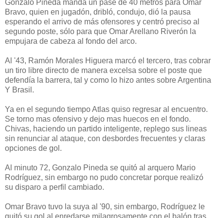
Gonzalo Pineda manda un pase de 40 metros para Omar
Bravo, quien en jugadón, dribló, condujo, dió la pausa
esperando el arrivo de más ofensores y centró preciso al
segundo poste, sólo para que Omar Arellano Riverón la
empujara de cabeza al fondo del arco.
Al '43, Ramón Morales Higuera marcó el tercero, tras cobrar
un tiro libre directo de manera excelsa sobre el poste que
defendía la barrera, tal y como lo hizo antes sobre Argentina
Y Brasil.
Ya en el segundo tiempo Atlas quiso regresar al encuentro.
Se torno mas ofensivo y dejo mas huecos en el fondo.
Chivas, haciendo un partido inteligente, replego sus lineas
sin renunciar al ataque, con desbordes frecuentes y claras
opciones de gol.
Al minuto 72, Gonzalo Pineda se quitó al arquero Mario
Rodríguez, sin embargo no pudo concretar porque realizó
su disparo a perfil cambiado.
Omar Bravo tuvo la suya al '90, sin embargo, Rodríguez le
quitó su gol al enredarse milagrosamente con el balón tras