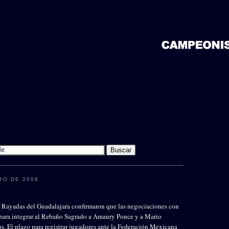
MPEONÍSIMO CHIVAS RAYA
icias, información, horarios de televisión y más sobre las Chivas Rayadas del Guada
RO DE 2008
s Rayadas del Guadalajara confirmaron que las negociaciones con
 para integrar al Rebaño Sagrado a Amaury Ponce y a Mario
s. El plazo para registrar jugadores ante la Federación Mexicana