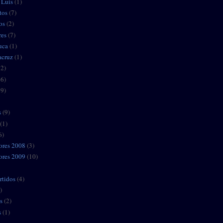
 Luis
(1)
tos
(7)
os
(2)
res
(7)
uca
(1)
acruz
(1)
12)
36)
49)
s
(9)
(1)
6)
ores 2008
(3)
ores 2009
(10)
rtidos
(4)
)
s
(2)
s
(1)