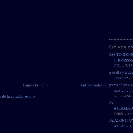
ÚLTIMOS C
SSS TOODO
CHIVASSSS
OK...
- 7/15
que dia y a que
america?
- 
puras chivas..
Página Principal
Entrada antigua
mexico y p
m...
- 3/24/
 de la entrada (Atom)
JA
ATLAZESD
/2009
- An
JAJACON1TU
ATLAS
- 3