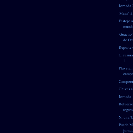
Jornada 
'Maza' si
Festejo a
mund
'Guacho'
de Or
Reporte 
Clausura
1
Playera 
camp
Campeon
Chivas a
Jornada 
Refuerzo
regres
Ni una '
Puede Ma
jorna