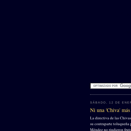
CA
♦♦ Not
SÁBADO, 12 DE ENE
Ni una 'Chiva' más
La directiva de las Chiva
su contraparte toluqueña
Méndez no rindieron fruto