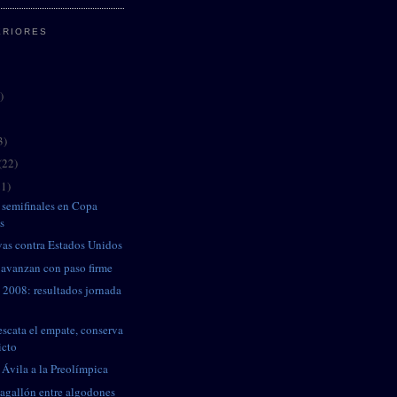
ERIORES
)
3)
(22)
21)
 semifinales en Copa
s
as contra Estados Unidos
 avanzan con paso firme
 2008: resultados jornada
escata el empate, conserva
icto
 Ávila a la Preolímpica
gallón entre algodones