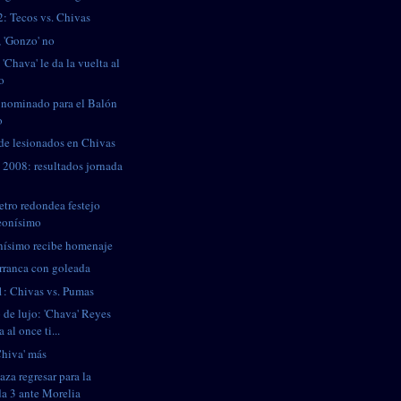
2: Tecos vs. Chivas
, 'Gonzo' no
 'Chava' le da la vuelta al
o
 nominado para el Balón
o
de lesionados en Chivas
 2008: resultados jornada
retro redondea festejo
eonísimo
ísimo recibe homenaje
rranca con goleada
1: Chivas vs. Pumas
 de lujo: 'Chava' Reyes
a al once ti...
Chiva' más
za regresar para la
da 3 ante Morelia