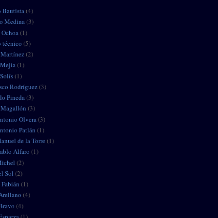
o Bautista
(4)
to Medina
(3)
s Ochoa
(1)
o técnico
(5)
 Martínez
(2)
 Mejía
(1)
 Solís
(1)
isco Rodríguez
(3)
lo Pineda
(3)
y Magallón
(3)
Antonio Olvera
(3)
Antonio Patlán
(1)
Manuel de la Torre
(1)
Pablo Alfaro
(1)
Michel
(2)
l Sol
(2)
 Fabián
(1)
Arellano
(4)
 Bravo
(4)
Esparza
(1)