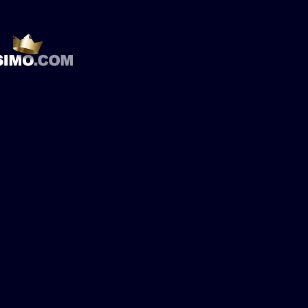
DAS
lajara.