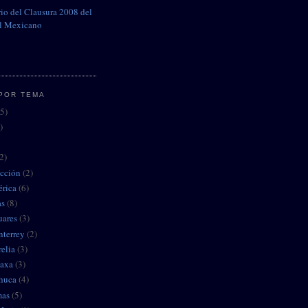
io del Clausura 2008 del
l Mexicano
POR TEMA
5)
)
2)
ección
(2)
érica
(6)
as
(8)
uares
(3)
nterrey
(2)
elia
(3)
caxa
(3)
chuca
(4)
mas
(5)