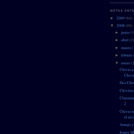
NOTAS ANT
2009
(64)
►
2008
(49)
▼
junio
(1
►
abril
(2)
►
marzo
(
►
febrero
►
enero
(
▼
Chivas a
Chiva
Dos Chiv
Chivitas
Clausura
2
Chivas r
el inv
Araujo y
Jonny Ma