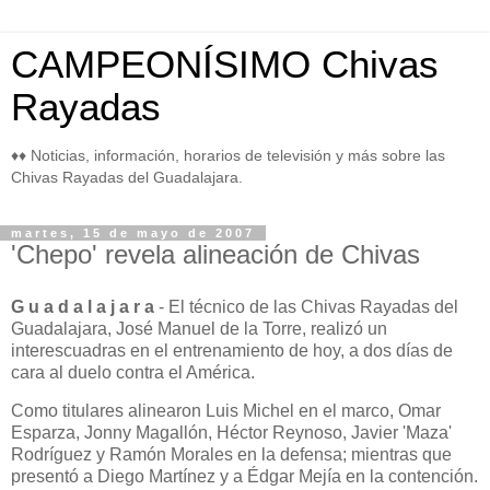
CAMPEONÍSIMO Chivas
Rayadas
♦♦ Noticias, información, horarios de televisión y más sobre las
Chivas Rayadas del Guadalajara.
martes, 15 de mayo de 2007
'Chepo' revela alineación de Chivas
G u a d a l a j a r a
- El técnico de las Chivas Rayadas del
Guadalajara, José Manuel de la Torre, realizó un
interescuadras en el entrenamiento de hoy, a dos días de
cara al duelo contra el América.
Como titulares alinearon Luis Michel en el marco, Omar
Esparza, Jonny Magallón, Héctor Reynoso, Javier 'Maza'
Rodríguez y Ramón Morales en la defensa; mientras que
presentó a Diego Martínez y a Édgar Mejía en la contención.