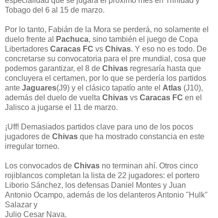
especialidad que se jugará el próximo mes en Trinidad y
Tobago del 6 al 15 de marzo.
Por lo tanto, Fabián de la Mora se perderá, no solamente el
duelo frente al
Pachuca
, sino también el juego de Copa
Libertadores
Caracas FC
vs
Chivas
. Y eso no es todo. De
concretarse su convocatoria para el pre mundial, cosa que
podemos garantizar, el 8 de
Chivas
regresaría hasta que
concluyera el certamen, por lo que se perdería los partidos
ante
Jaguares
(J9) y el clásico tapatío ante el
Atlas
(J10),
además del duelo de vuelta
Chivas
vs
Caracas FC
en el
Jalisco a jugarse el 11 de marzo.
¡Uff! Demasiados partidos clave para uno de los pocos
jugadores de
Chivas
que ha mostrado constancia en este
irregular torneo.
Los convocados de
Chivas
no terminan ahí. Otros cinco
rojiblancos completan la lista de 22 jugadores: el portero
Liborio Sánchez, los defensas Daniel Montes y Juan
Antonio Ocampo, además de los delanteros Antonio "Hulk"
Salazar y
Julio Cesar Nava.