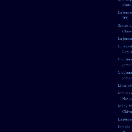
Santos
La jorna
'09)
Santos v
Claus
La jornad
Chivas de
Lanú
Clausura
jorna
Clausura
jorna
Libertad
Jornada 
Nexa
Jonny Ma
Chiva
La jornad
Jornada 