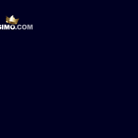
DAS
lajara.