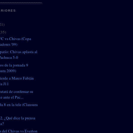
ERIORES
21)
(35)
FC vs Chivas (Copa
adores '09)
patío: Chivas aplasta al
 Pachuca 5-0
os de la jornada 9
sura 2009)
ierde a Marco Fabián
la J11
ratará de confirmar su
e ante el Pac...
da 8 en la tele (Clausura
-2, ¿Qué dice la prensa
na?
s del Chivas vs Everton