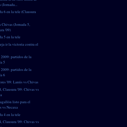
 (Jornada...
da 6 en la tele (Clausura
s Chivas (Jornada 5,
ura '09)
a 5 en la tele
ja ir la victoria contra el
s
 2009: partidos de la
da 5
 2009: partidos de la
da 6
ores '09: Lanús vs Chivas
4, Clausura '09: Chivas vs
ca
gallón listo para el
s vs Necaxa
a 4 en la tele
4, Clausura '09: Chivas vs