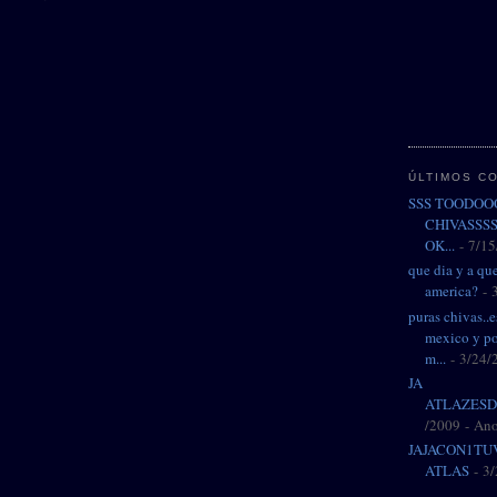
ÚLTIMOS C
SSS TOODO
CHIVASSSS
OK...
- 7/15
que dia y a que
america?
- 
puras chivas..
mexico y p
m...
- 3/24/
JA
ATLAZESD
/2009
- An
JAJACON1TU
ATLAS
- 3