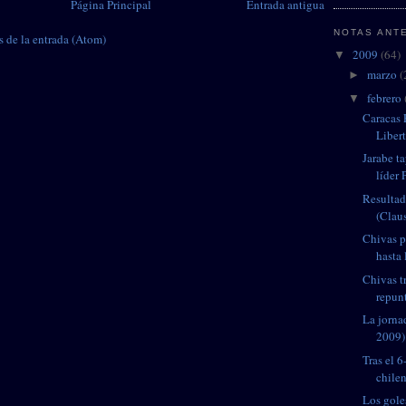
Página Principal
Entrada antigua
NOTAS ANT
 de la entrada (Atom)
2009
(64)
▼
marzo
(
►
febrero
▼
Caracas 
Libert
Jarabe ta
líder
Resultad
(Clau
Chivas p
hasta 
Chivas t
repunt
La jorna
2009)
Tras el 6
chile
Los gole