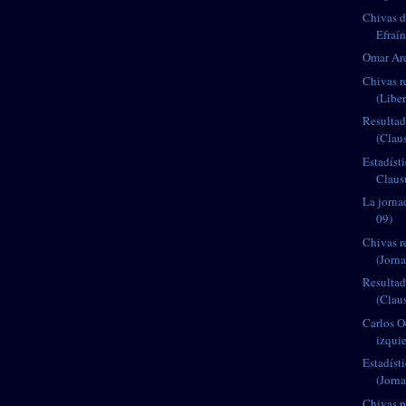
Chivas d
Efraín
Omar Are
Chivas r
(Libe
Resultad
(Clau
Estadísti
Claus
La jorna
09)
Chivas r
(Jorna
Resultad
(Clau
Carlos O
izquie
Estadíst
(Jorn
Chivas pi