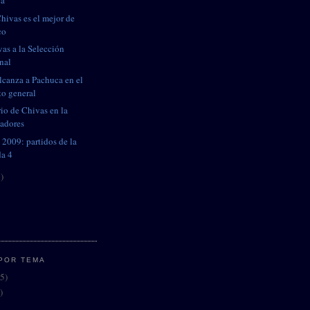
ca
hivas es el mejor de
co
vas a la Selección
nal
lcanza a Pachuca en el
to general
io de Chivas en la
tadores
 2009: partidos de la
da 4
)
POR TEMA
5)
)