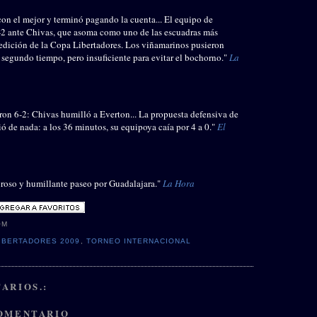
con el mejor y terminó pagando la cuenta... El equipo de
2 ante Chivas, que asoma como uno de las escuadras más
e edición de la Copa Libertadores. Los viñamarinos pusieron
l segundo tiempo, pero insuficiente para evitar el bochorno."
La
on 6-2: Chivas humilló a Everton... La propuesta defensiva de
ó de nada: a los 36 minutos, su equipoya caía por 4 a 0."
El
roso y humillante paseo por Guadalajara."
La Hora
OM
IBERTADORES 2009
,
TORNEO INTERNACIONAL
ARIOS.:
COMENTARIO