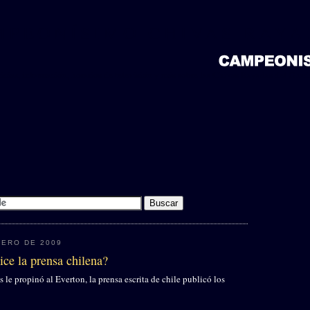
MPEONÍSIMO CHIVAS RAYA
icias, información, horarios de televisión y más sobre las Chivas Rayadas del Guada
RERO DE 2009
ice la prensa chilena?
 le propinó al Everton, la prensa escrita de chile publicó los