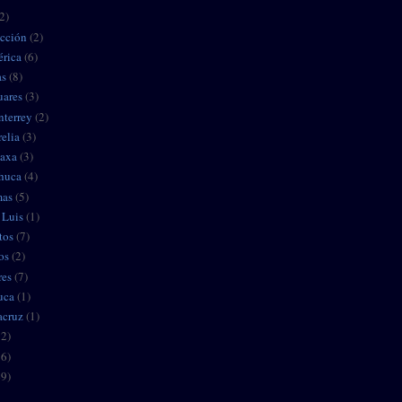
2)
ección
(2)
érica
(6)
as
(8)
uares
(3)
nterrey
(2)
elia
(3)
caxa
(3)
chuca
(4)
mas
(5)
 Luis
(1)
tos
(7)
os
(2)
res
(7)
uca
(1)
acruz
(1)
12)
36)
49)