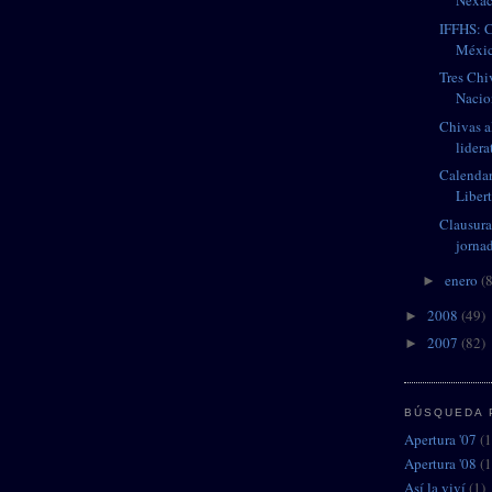
Nexa
IFFHS: C
Méxi
Tres Chi
Nacio
Chivas a
lidera
Calendar
Liber
Clausura
jorna
enero
(8
►
2008
(49)
►
2007
(82)
►
BÚSQUEDA 
Apertura '07
(1
Apertura '08
(1
Así la viví
(1)