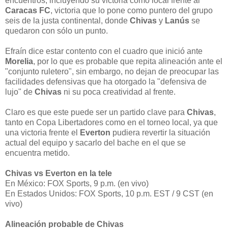
encuentros, incluyendo su victoria como local frente al
Caracas FC
, victoria que lo pone como puntero del grupo
seis de la justa continental, donde
Chivas
y
Lanús
se
quedaron con sólo un punto.
Efraín dice estar contento con el cuadro que inició ante
Morelia
, por lo que es probable que repita alineación ante el
"conjunto ruletero", sin embargo, no dejan de preocupar las
facilidades defensivas que ha otorgado la "defensiva de
lujo" de
Chivas
ni su poca creatividad al frente.
Claro es que este puede ser un partido clave para
Chivas
,
tanto en Copa Libertadores como en el torneo local, ya que
una victoria frente el
Everton
pudiera revertir la situación
actual del equipo y sacarlo del bache en el que se
encuentra metido.
Chivas vs Everton en la tele
En México: FOX Sports, 9 p.m. (en vivo)
En Estados Unidos: FOX Sports, 10 p.m. EST / 9 CST (en
vivo)
Alineación probable de Chivas